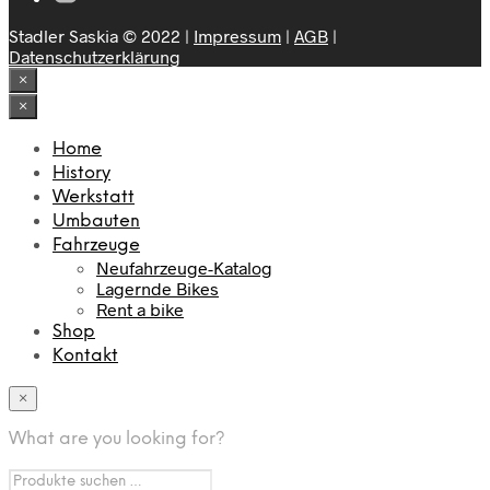
Stadler Saskia © 2022 |
Impressum
|
AGB
|
Datenschutzerklärung
×
×
Home
History
Werkstatt
Umbauten
Fahrzeuge
Neufahrzeuge-Katalog
Lagernde Bikes
Rent a bike
Shop
Kontakt
×
What are you looking for?