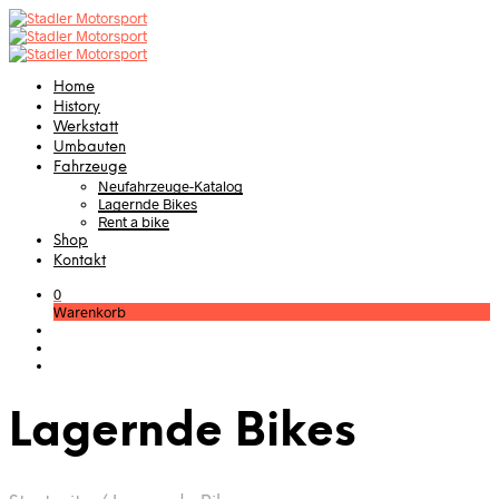
Home
History
Werkstatt
Umbauten
Fahrzeuge
Neufahrzeuge-Katalog
Lagernde Bikes
Rent a bike
Shop
Kontakt
0
Warenkorb
Lagernde Bikes