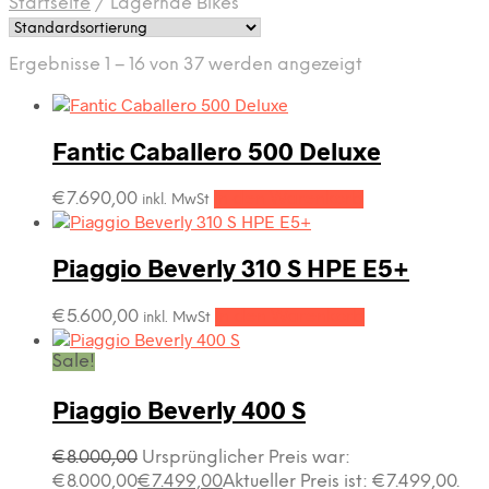
Startseite
/
Lagernde Bikes
Ergebnisse 1 – 16 von 37 werden angezeigt
Fantic Caballero 500 Deluxe
€
7.690,00
In den Warenkorb
inkl. MwSt
Piaggio Beverly 310 S HPE E5+
€
5.600,00
In den Warenkorb
inkl. MwSt
Sale!
Piaggio Beverly 400 S
€
8.000,00
Ursprünglicher Preis war:
€8.000,00
€
7.499,00
Aktueller Preis ist: €7.499,00.