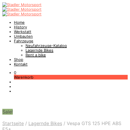
Home
History
Werkstatt
Umbauten
Fahrzeuge
Neufahrzeuge-Katalog
Lagernde Bikes
Rent a bike
Shop
Kontakt
0
Warenkorb
Sale!
Startseite
/
Lagernde Bikes
/
Vespa GTS 125 HPE ABS
E5+