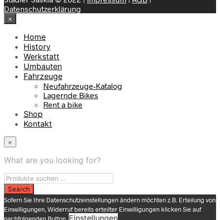
Datenschutzerklärung
×
Home
History
Werkstatt
Umbauten
Fahrzeuge
Neufahrzeuge-Katalog
Lagernde Bikes
Rent a bike
Shop
Kontakt
×
What are you looking for?
Sofern Sie Ihre Datenschutzeinstellungen ändern möchten z.B. Erteilung von
Einwilligungen, Widerruf bereits erteilter Einwilligungen klicken Sie auf
Einstellungen
nachfolgenden Button.