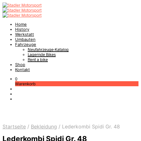
Home
History
Werkstatt
Umbauten
Fahrzeuge
Neufahrzeuge-Katalog
Lagernde Bikes
Rent a bike
Shop
Kontakt
0
Warenkorb
Startseite
/
Bekleidung
/
Lederkombi Spidi Gr. 48
Lederkombi Spidi Gr. 48