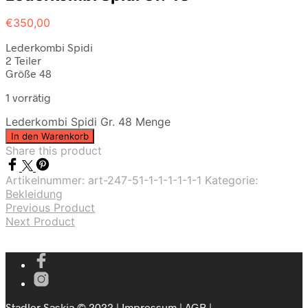
€
350,00
Lederkombi Spidi
2 Teiler
Größe 48
1 vorrätig
Lederkombi Spidi Gr. 48 Menge
In den Warenkorb
Share this product
Artikelnummer:
art-247-51-1-1-1-1-1-1
Kategorie:
Bekleidung
Previous Product
Next Product
Stadler Saskia © 2022 |
Impressum
|
AGB
|